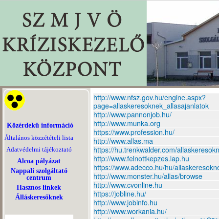
http://www.nfsz.gov.hu/engine.aspx?
page=allaskeresoknek_allasajanlatok
http://www.pannonjob.hu/
http://www.munka.org
Közérdekű információ
https://www.profession.hu/
Általános közzétételi lista
http://www.allas.ma
https://hu.trenkwalder.com/allaskeresok
Adatvédelmi tájékoztató
http://www.felnottkepzes.lap.hu
Alcoa pályázat
https://www.adecco.hu/hu/allaskeresokn
Nappali szolgáltató
http://www.monster.hu/allas/browse
centrum
http://www.cvonline.hu
Hasznos linkek
https://jobline.hu/
Álláskeresőknek
http://www.jobinfo.hu
http://www.workania.hu/