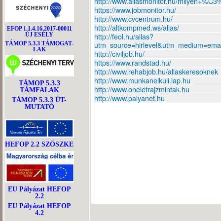
http://www.allasmonitor.hu/milyen+%C
https://www.jobmonitor.hu/
http://www.cvcentrum.hu/
http://altkompmed.ws/allas/
EFOP 1.1.4.16.2017-00011
ÚJ ESÉLY
http://feol.hu/allas?
TÁMOP 5.3.3 TÁMOGAT-
utm_source=hirlevel&utm_medium=ema
LAK
http://civiljob.hu/
https://www.randstad.hu/
http://www.rehabjob.hu/allaskeresoknek
http://www.munkanelkuli.lap.hu
TÁMOP 5.3.3
http://www.oneletrajzmintak.hu
TÁMFALAK
http://www.palyanet.hu
TÁMOP 5.3.3 ÚT-
MUTATÓ
HEFOP 2.2 SZÖSZKE
EU Pályázat HEFOP
2.2
EU Pályázat HEFOP
4.2