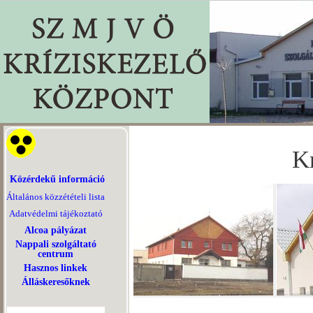
K
Közérdekű információ
Általános közzétételi lista
Adatvédelmi tájékoztató
Alcoa pályázat
Nappali szolgáltató
centrum
Hasznos linkek
Álláskeresőknek