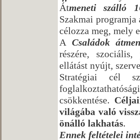
Át
meneti szálló 1
Szakmai programja a 
célozza meg, mely e
A
Családok átmen
részére, szociális,
ellátást nyújt, szerv
Stratégiai cél szo
foglalkoztathatóság
csökkentése.
Célja
világába való vissza
önálló lakhatás
.
Ennek feltételei int