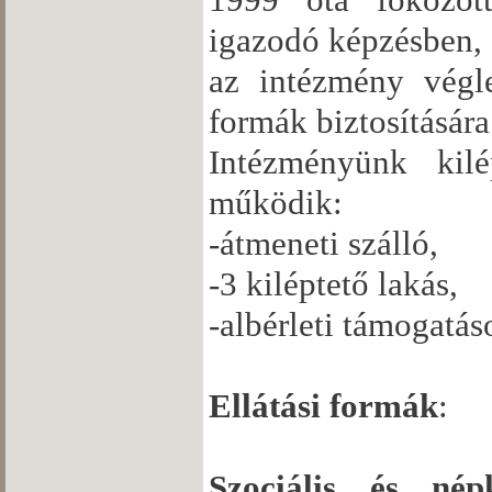
igazodó képzésben, 
az intézmény végle
formák biztosítására
Intézményünk kilé
működik:
-átmeneti szálló,
-3 kiléptető lakás,
-albérleti támogatás
Ellátási formák
:
Szociális és nép