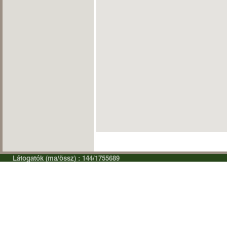
Látogatók (ma/össz) : 144/1755689