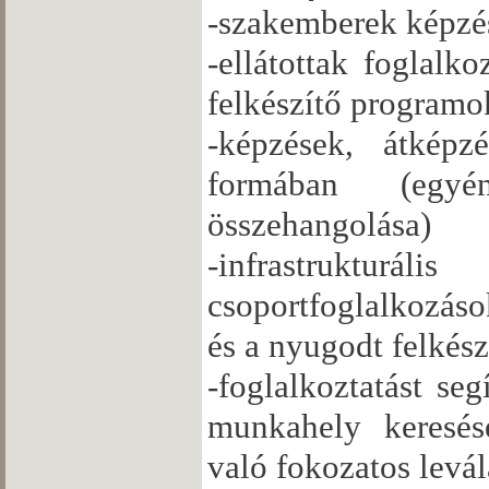
-szakemberek képzés
-ellátottak foglalk
felkészítő programo
-képzések, átképzé
formában (egyé
összehangolása)
-infrastrukturál
csoportfoglalkozáso
és a nyugodt felkész
-foglalkoztatást se
munkahely keresés
való fokozatos levá