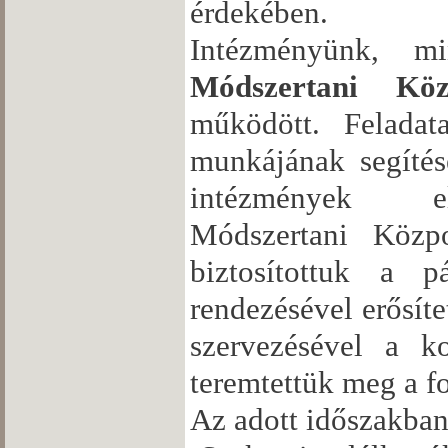
érdekében.
Intézményünk, 
Módszertani Köz
működött. Feladat
munkájának segítés
intézmények ellá
Módszertani Közpo
biztosítottuk a p
rendezésével erősí
szervezésével a ko
teremtettük meg a f
Az adott időszakba