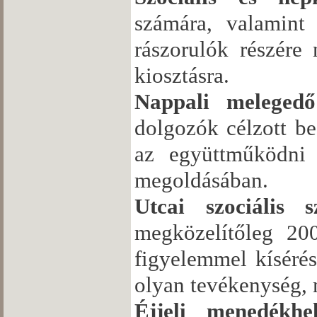
számára, valamint 
rászorulók részére
kiosztásra.
Nappali melegedő
dolgozók célzott be
az együttműködni s
megoldásában.
Utcai szociális s
megközelítőleg 200
figyelemmel kísérés
olyan tevékenység, m
Éjjeli menedékhe