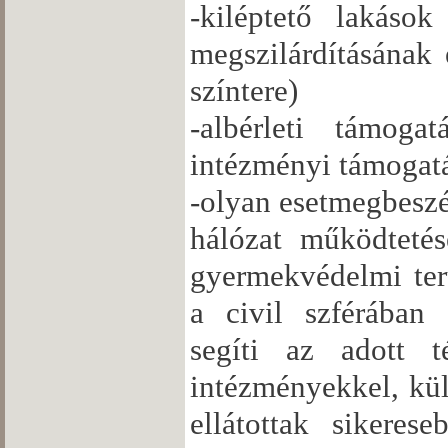
-kiléptető lakások
megszilárdításának 
színtere)
-albérleti támoga
intézményi támogatá
-olyan esetmegbeszé
hálózat működtetés
gyermekvédelmi ter
a civil szférában
segíti az adott 
intézményekkel, kü
ellátottak sikerese