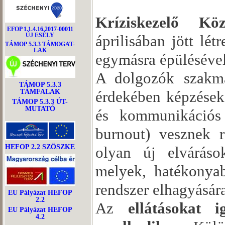
Kríziskezelő Köz
EFOP 1.1.4.16.2017-00011
ÚJ ESÉLY
áprilisában jött lét
TÁMOP 5.3.3 TÁMOGAT-
LAK
egymásra épüléséve
A dolgozók szakma
TÁMOP 5.3.3
érdekében képzéseke
TÁMFALAK
TÁMOP 5.3.3 ÚT-
MUTATÓ
és kommunikációs i
burnout) vesznek r
HEFOP 2.2 SZÖSZKE
olyan új elvárások
melyek, hatékonyab
rendszer elhagyásár
EU Pályázat HEFOP
2.2
Az
ellátásokat 
EU Pályázat HEFOP
4.2