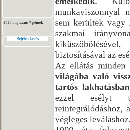
emelkedik
. Külö
munkaviszonnyal n
sem kerültek vagy 
2026 augusztus 7 péntek
szakmai irányvon
Bejelentkezés
kiküszöböléséve
biztosításával az e
Az ellátás minden
világába való vissz
tartós lakhatásban
ezzel esélyt t
reintegrálódáshoz, a
végleges leváláshoz
1999 óta fokozott