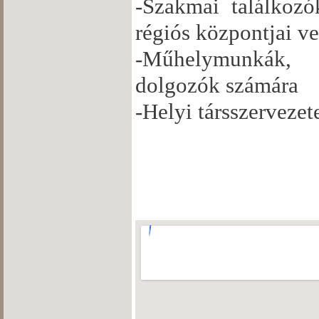
-Szakmai találkozó
régiós központjai ve
-Műhelymunkák, 
dolgozók számára
-Helyi társszerveze