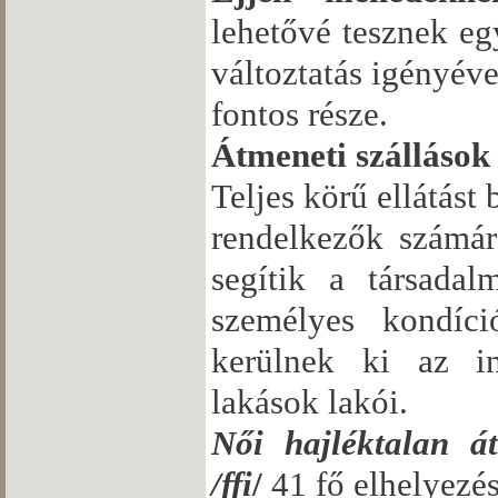
lehetővé tesznek egy
változtatás igényév
fontos része.
Átmeneti szállások
Teljes körű ellátást
rendelkezők számára
segítik a társadal
személyes kondíció
kerülnek ki az in
lakások lakói.
Női hajléktalan át
/ffi
/
41 fő elhelyezés